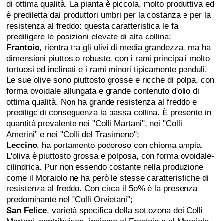
di ottima qualità. La pianta è piccola, molto produttiva ed
è prediletta dai produttori umbri per la costanza e per la
resistenza al freddo: questa caratteristica le fa
prediligere le posizioni elevate di alta collina;
Frantoio
, rientra tra gli ulivi di media grandezza, ma ha
dimensioni piuttosto robuste, con i rami principali molto
tortuosi ed inclinati e i rami minori tipicamente penduli.
Le sue olive sono piuttosto grosse e ricche di polpa, con
forma ovoidale allungata e grande contenuto d'olio di
ottima qualità. Non ha grande resistenza al freddo e
predilige di conseguenza la bassa collina. È presente in
quantità prevalente nei "Colli Martani", nei "Colli
Amerini" e nei "Colli del Trasimeno";
Leccino
, ha portamento poderoso con chioma ampia.
L'oliva è piuttosto grossa e polposa, con forma ovoidale-
cilindrica. Pur non essendo costante nella produzione
come il Moraiolo ne ha però le stesse caratteristiche di
resistenza al freddo. Con circa il 5o% è la presenza
predominante nel "Colli Orvietani";
San Felice
, varietà specifica della sottozona dei Colli