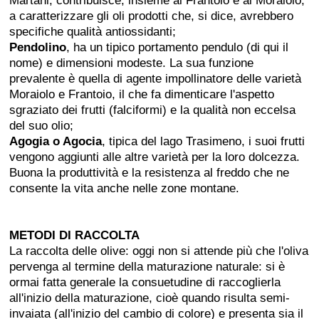
Martani, contribuisce, insieme al Frantoio e al Moraiolo,
a caratterizzare gli oli prodotti che, si dice, avrebbero
specifiche qualità antiossidanti;
Pendolino
, ha un tipico portamento pendulo (di qui il
nome) e dimensioni modeste. La sua funzione
prevalente è quella di agente impollinatore delle varietà
Moraiolo e Frantoio, il che fa dimenticare l'aspetto
sgraziato dei frutti (falciformi) e la qualità non eccelsa
del suo olio;
Agogia o Agocia
, tipica del lago Trasimeno, i suoi frutti
vengono aggiunti alle altre varietà per la loro dolcezza.
Buona la produttività e la resistenza al freddo che ne
consente la vita anche nelle zone montane.
METODI DI RACCOLTA
La raccolta delle olive: oggi non si attende più che l'oliva
pervenga al termine della maturazione naturale: si è
ormai fatta generale la consuetudine di raccoglierla
all'inizio della maturazione, cioè quando risulta semi-
invaiata (all'inizio del cambio di colore) e presenta sia il