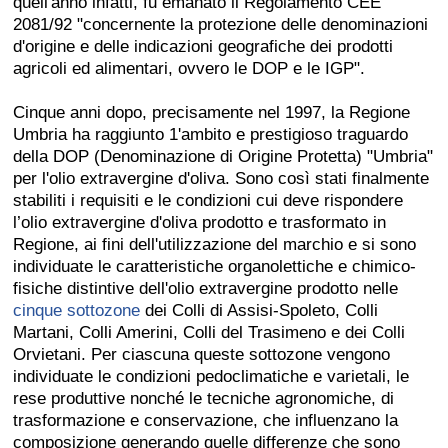
quell'anno infatti, fu emanato il Regolamento CEE
2081/92 "concernente la protezione delle denominazioni
d'origine e delle indicazioni geografiche dei prodotti
agricoli ed alimentari, ovvero le DOP e le IGP".
Cinque anni dopo, precisamente nel 1997, la Regione
Umbria ha raggiunto 1'ambito e prestigioso traguardo
della
DOP (Denominazione di Origine Protetta) "Umbria"
per l'olio extravergine d'oliva. Sono così stati finalmente
stabiliti i requisiti e le condizioni cui deve rispondere
l’olio extravergine d'oliva prodotto e trasformato in
Regione, ai fini dell'utilizzazione del marchio e si sono
individuate le caratteristiche organolettiche e chimico-
fisiche distintive dell'olio extravergine prodotto nelle
cinque sottozone
dei Colli di Assisi-Spoleto, Colli
Martani, Colli Amerini, Colli del Trasimeno e dei Colli
Orvietani. Per ciascuna queste sottozone vengono
individuate le condizioni pedoclimatiche e varietali, le
rese produttive nonché le tecniche agronomiche, di
trasformazione e conservazione, che influenzano la
composizione generando quelle differenze che sono