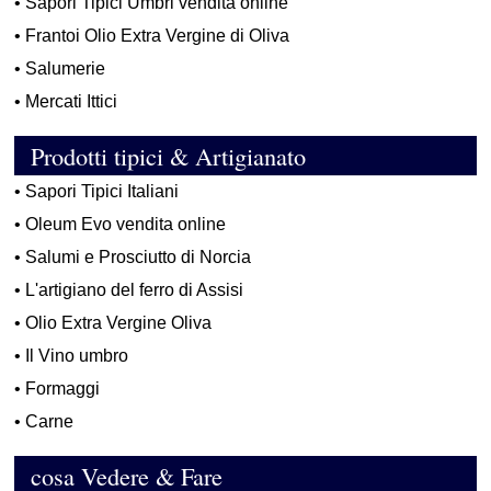
•
Sapori Tipici Umbri vendita online
•
Frantoi Olio Extra Vergine di Oliva
•
Salumerie
•
Mercati Ittici
Prodotti tipici & Artigianato
•
Sapori Tipici Italiani
•
Oleum Evo vendita online
•
Salumi e Prosciutto di Norcia
•
L'artigiano del ferro di Assisi
•
Olio Extra Vergine Oliva
•
Il Vino umbro
•
Formaggi
•
Carne
cosa Vedere & Fare