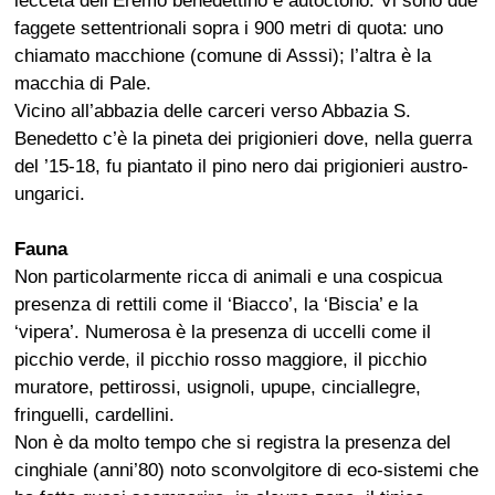
lecceta dell’Eremo benedettino è autoctono. Vi sono due
faggete settentrionali sopra i 900 metri di quota: uno
chiamato macchione (comune di Asssi); l’altra è la
macchia di Pale.
Vicino all’abbazia delle carceri verso Abbazia S.
Benedetto c’è la pineta dei prigionieri dove, nella guerra
del ’15-18, fu piantato il pino nero dai prigionieri austro-
ungarici.
Fauna
Non particolarmente ricca di animali e una cospicua
presenza di rettili come il ‘Biacco’, la ‘Biscia’ e la
‘vipera’. Numerosa è la presenza di uccelli come il
picchio verde, il picchio rosso maggiore, il picchio
muratore, pettirossi, usignoli, upupe, cinciallegre,
fringuelli, cardellini.
Non è da molto tempo che si registra la presenza del
cinghiale (anni’80) noto sconvolgitore di eco-sistemi che